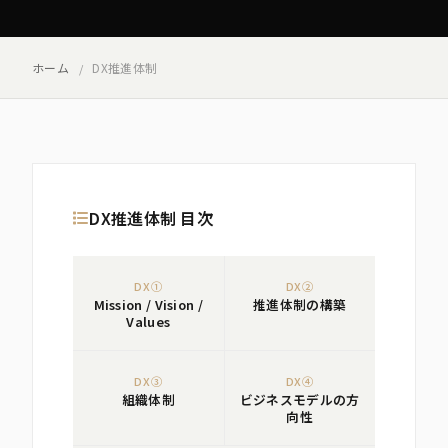
ホーム
DX推進体制
DX推進体制 目次
DX①
DX②
Mission / Vision /
推進体制の構築
Values
DX③
DX④
組織体制
ビジネスモデルの方
向性